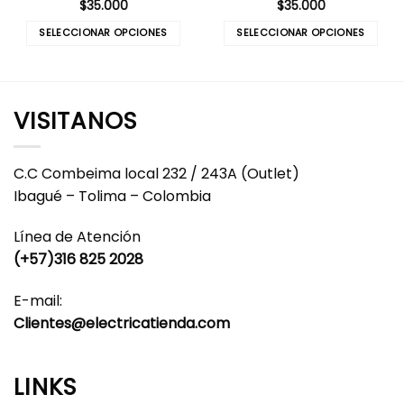
$
35.000
$
35.000
SELECCIONAR OPCIONES
SELECCIONAR OPCIONES
Este
Este
producto
producto
tiene
tiene
múltiples
múltiples
VISITANOS
variantes.
variantes.
Las
Las
opciones
opciones
C.C Combeima local 232 / 243A (Outlet)
se
se
Ibagué – Tolima – Colombia
pueden
pueden
elegir
elegir
Línea de Atención
en
en
(+57)316 825 2028
la
la
página
página
E-mail:
de
de
producto
producto
Clientes@electricatienda.com
LINKS