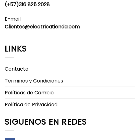
página
página
(+57)316 825 2028
de
de
producto
producto
E-mail:
Clientes@electricatienda.com
LINKS
Contacto
Términos y Condiciones
Políticas de Cambio
Política de Privacidad
SIGUENOS EN REDES