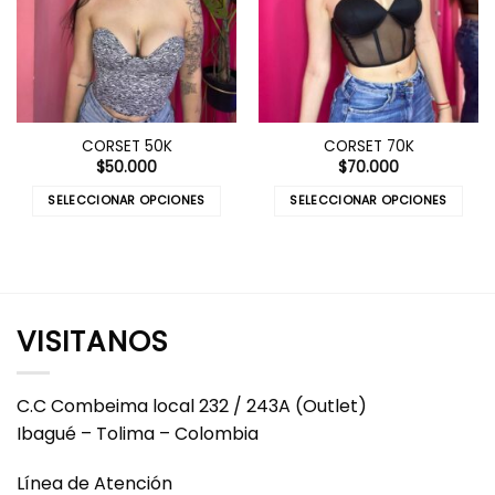
CORSET 50K
CORSET 70K
$
50.000
$
70.000
SELECCIONAR OPCIONES
SELECCIONAR OPCIONES
Este
Este
producto
producto
tiene
tiene
múltiples
múltiples
variantes.
variantes.
VISITANOS
Las
Las
opciones
opciones
se
se
C.C Combeima local 232 / 243A (Outlet)
pueden
pueden
Ibagué – Tolima – Colombia
elegir
elegir
en
en
Línea de Atención
la
la