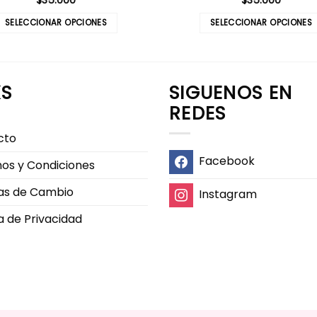
SELECCIONAR OPCIONES
SELECCIONAR OPCIONES
Este
Este
producto
producto
tiene
tiene
KS
SIGUENOS EN
múltiples
múltiples
variantes.
variantes.
REDES
Las
Las
cto
opciones
opciones
se
se
Facebook
os y Condiciones
pueden
pueden
elegir
elegir
cas de Cambio
Instagram
en
en
ca de Privacidad
la
la
página
página
de
de
producto
producto