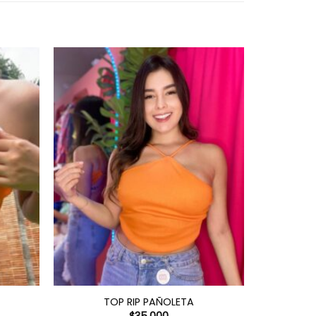
TOP RIP PAÑOLETA
TOP RIP
$
35.000