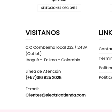
SELECCIONAR OPCIONES
Este
producto
tiene
VISITANOS
LIN
múltiples
variantes.
Las
C.C Combeima local 232 / 243A
Conta
opciones
(Outlet)
se
Términ
Ibagué – Tolima – Colombia
pueden
elegir
Políti
Línea de Atención
en
Políti
(+57)316 825 2028
la
página
E-mail:
de
Clientes@electricatienda.com
producto