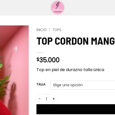
INICIO
/
TOPS
TOP CORDON MANG
35.000
$
Top en piel de durazno talla única
TALLA
TOP CORDON MANGA LARGA cantidad
AÑADIR