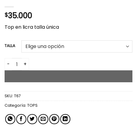
35.000
$
Top en licra talla única
TALLA
TOP GREICY cantidad
AÑADIR AL CARRITO
SKU:
T67
Categoría:
TOPS