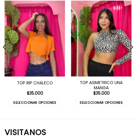
TOP ASIMETRICO UNA
TOP RIP CHALECO
MANGA
$
35.000
$
35.000
SELECCIONAR OPCIONES
SELECCIONAR OPCIONES
Este
Este
producto
producto
tiene
tiene
múltiples
múltiples
VISITANOS
variantes.
variantes.