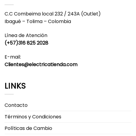
Las
Las
opciones
opciones
C.C Combeima local 232 / 243A (Outlet)
se
se
Ibagué – Tolima – Colombia
pueden
pueden
elegir
elegir
Línea de Atención
en
en
(+57)316 825 2028
la
la
página
página
E-mail:
de
de
producto
producto
Clientes@electricatienda.com
LINKS
Contacto
Términos y Condiciones
Políticas de Cambio