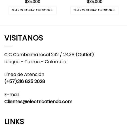
$
35.000
$
35.000
SELECCIONAR OPCIONES
SELECCIONAR OPCIONES
Este
Este
producto
producto
tiene
tiene
múltiples
múltiples
VISITANOS
variantes.
variantes.
Las
Las
opciones
opciones
C.C Combeima local 232 / 243A (Outlet)
se
se
Ibagué – Tolima – Colombia
pueden
pueden
elegir
elegir
Línea de Atención
en
en
(+57)316 825 2028
la
la
página
página
E-mail:
de
de
producto
producto
Clientes@electricatienda.com
LINKS