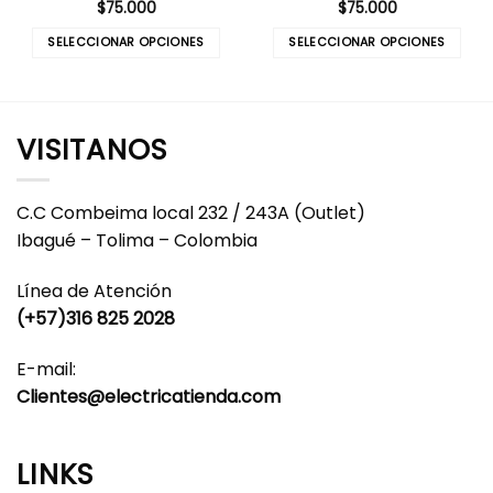
$
75.000
$
75.000
SELECCIONAR OPCIONES
SELECCIONAR OPCIONES
Este
Este
producto
producto
tiene
tiene
múltiples
múltiples
VISITANOS
variantes.
variantes.
Las
Las
opciones
opciones
C.C Combeima local 232 / 243A (Outlet)
se
se
Ibagué – Tolima – Colombia
pueden
pueden
elegir
elegir
Línea de Atención
en
en
(+57)316 825 2028
la
la
página
página
E-mail:
de
de
producto
producto
Clientes@electricatienda.com
LINKS