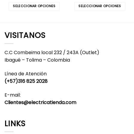
SELECCIONAR OPCIONES
SELECCIONAR OPCIONES
Este
Este
producto
producto
tiene
tiene
múltiples
múltiples
VISITANOS
variantes.
variantes.
Las
Las
opciones
opciones
C.C Combeima local 232 / 243A (Outlet)
se
se
Ibagué – Tolima – Colombia
pueden
pueden
elegir
elegir
Línea de Atención
en
en
(+57)316 825 2028
la
la
página
página
E-mail:
de
de
producto
producto
Clientes@electricatienda.com
LINKS