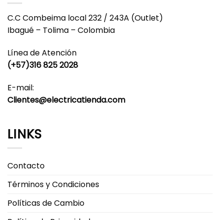
Las
Las
opciones
opciones
C.C Combeima local 232 / 243A (Outlet)
se
se
Ibagué – Tolima – Colombia
pueden
pueden
elegir
elegir
Línea de Atención
en
en
(+57)316 825 2028
la
la
página
página
E-mail:
de
de
producto
producto
Clientes@electricatienda.com
LINKS
Contacto
Términos y Condiciones
Políticas de Cambio