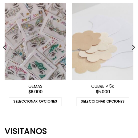
GEMAS
CUBRE P 5K
$
8.000
$
5.000
SELECCIONAR OPCIONES
SELECCIONAR OPCIONES
Este
Este
producto
producto
tiene
tiene
múltiples
múltiples
VISITANOS
variantes.
variantes.