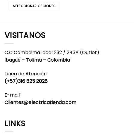
SELECCIONAR OPCIONES
Este
producto
tiene
múltiples
VISITANOS
variantes.
Las
opciones
C.C Combeima local 232 / 243A (Outlet)
se
Ibagué – Tolima – Colombia
pueden
elegir
Línea de Atención
en
(+57)316 825 2028
la
página
E-mail:
de
producto
Clientes@electricatienda.com
LINKS